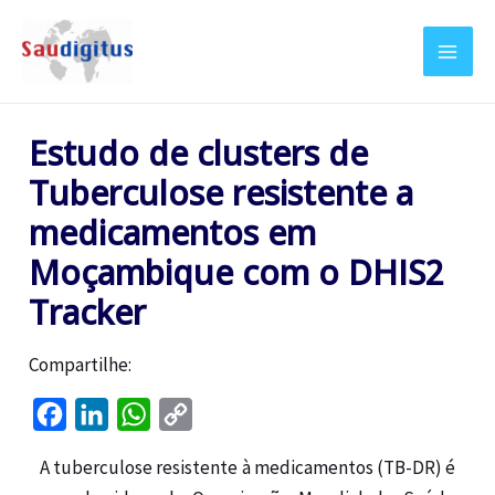
Estudo de clusters de
Tuberculose resistente a
medicamentos em
Moçambique com o DHIS2
Tracker
Compartilhe:
F
L
W
C
a
i
h
o
A tuberculose resistente à medicamentos (TB-DR) é
c
n
a
p