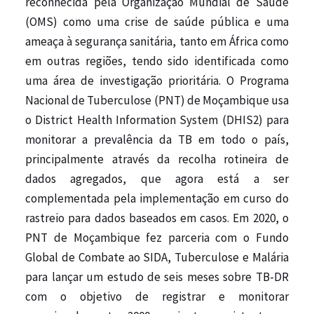
reconhecida pela Organização Mundial de Saúde
e
k
t
y
(OMS) como uma crise de saúde pública e uma
b
e
s
L
ameaça à segurança sanitária, tanto em África como
o
d
A
i
em outras regiões, tendo sido identificada como
o
I
p
n
uma área de investigação prioritária. O Programa
k
n
p
k
Nacional de Tuberculose (PNT) de Moçambique usa
o District Health Information System (DHIS2) para
monitorar a prevalência da TB em todo o país,
principalmente através da recolha rotineira de
dados agregados, que agora está a ser
complementada pela implementação em curso do
rastreio para dados baseados em casos. Em 2020, o
PNT de Moçambique fez parceria com o Fundo
Global de Combate ao SIDA, Tuberculose e Malária
para lançar um estudo de seis meses sobre TB-DR
com o objetivo de registrar e monitorar